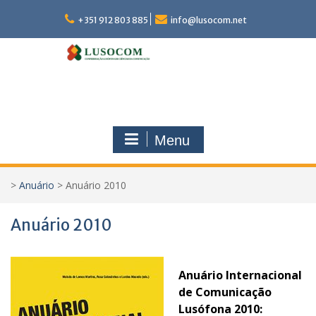
Skip
to
+351 912 803 885
info@lusocom.net
content
Menu
>
Anuário
>
Anuário 2010
Anuário 2010
Anuário Internacional
de Comunicação
Lusófona 2010: