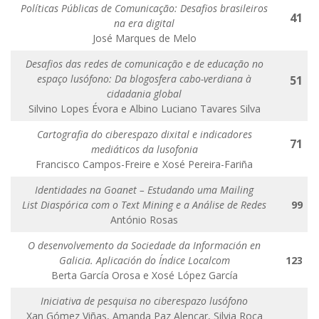
Políticas Públicas de Comunicação: Desafios brasileiros
41
na era digital
José Marques de Melo
Desafios das redes de comunicação e de educação no
espaço lusófono: Da blogosfera cabo-verdiana à
51
cidadania global
Silvino Lopes Évora e Albino Luciano Tavares Silva
Cartografia do ciberespazo dixital e indicadores
71
mediáticos da lusofonia
Francisco Campos-Freire e Xosé Pereira-Fariña
Identidades na Goanet – Estudando uma Mailing
List Diaspórica com o Text Mining e a Análise de Redes
99
António Rosas
O desenvolvemento da Sociedade da Información en
Galicia. Aplicación do Índice Localcom
123
Berta García Orosa e Xosé López García
Iniciativa de pesquisa no ciberespazo lusófono
Xan Gómez Viñas, Amanda Paz Alencar, Silvia Roca