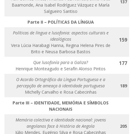
137
Baamonde, Ana Isabel Rodríguez Vázquez e María
Salgueiro Santiso
Parte II –
POLÍTICAS DA LÍNGUA
Políticas de língua e lusofonia: aspectos culturais e
ideológicos
159
Vera Lúcia Harabagi Hanna, Regina Helena Pires de
Brito e Neusa Barbosa Bastos
Que lusofonía para a Galiza?
177
Henrique Monteagudo e Serafín Alonso Pintos
O Acordo Ortográfico da Língua Portuguesa e a
percepção de ameaça à identidade portuguesa
189
Michelly Carvalho e Rosa Cabecinhas
Parte III – IDENTIDADE, MEMÓRIA E SÍMBOLOS
NACIONAIS
Memória colectiva e identidade nacional: jovens
angolanos face à História de Angola
205
Júlio Mendes, Eugénio Silva e Rosa Cabecinhas