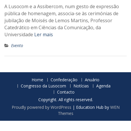
A Lusocom e a Assibercom, num gesto de expressão
pública de homenagem, associa-se às cerimónias de
jubilação de Moisés de Lemos Martins, Professor
Catedrático em Ciências da Comunicação, da
Universidade
Ler mais
Evento
Home
Confederação
Anuário
Congresso da Lusocom
Notícias
Agenda
Contacto
Copyright. All rights reserved.
Proudly powered by WordPress
|
Education Hub by
WEN
Themes