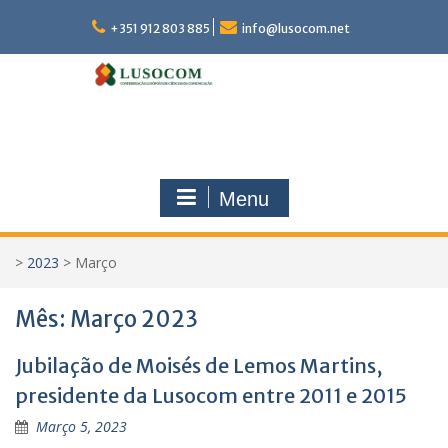
Skip
to
+351 912 803 885
info@lusocom.net
content
Menu
>
2023
>
Março
Mês:
Março 2023
Jubilação de Moisés de Lemos Martins,
presidente da Lusocom entre 2011 e 2015
Março 5, 2023