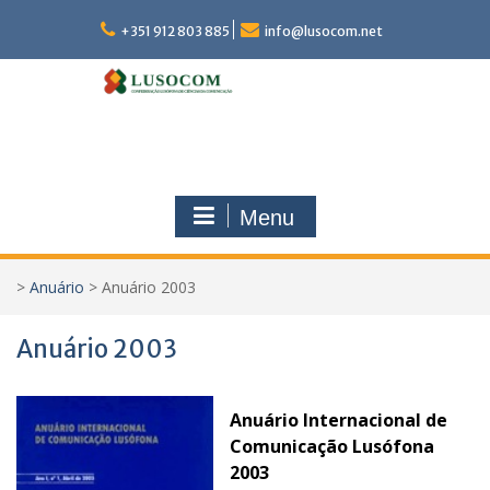
Skip
to
+351 912 803 885
info@lusocom.net
content
Menu
>
Anuário
>
Anuário 2003
Anuário 2003
Anuário Internacional de
Comunicação Lusófona
2003