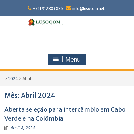
Skip
to
+351 912 803 885
info@lusocom.net
content
Menu
>
2024
>
Abril
Mês:
Abril 2024
Aberta seleção para intercâmbio em Cabo
Verde e na Colômbia
Abril 8, 2024