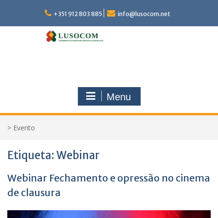
Skip
to
+351 912 803 885
info@lusocom.net
content
Menu
>
Evento
Etiqueta:
Webinar
Webinar Fechamento e opressão no cinema
de clausura