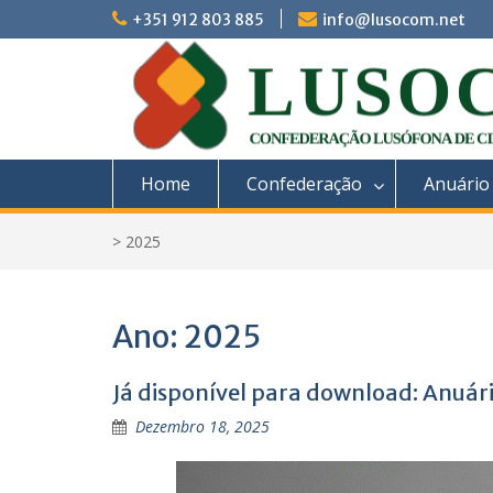
Skip
+351 912 803 885
info@lusocom.net
to
content
Home
Confederação
Anuário
>
2025
Ano:
2025
Já disponível para download: Anu
Dezembro 18, 2025