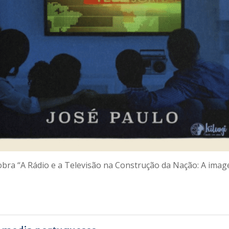
 a obra “A Rádio e a Televisão na Construção da Nação: A im