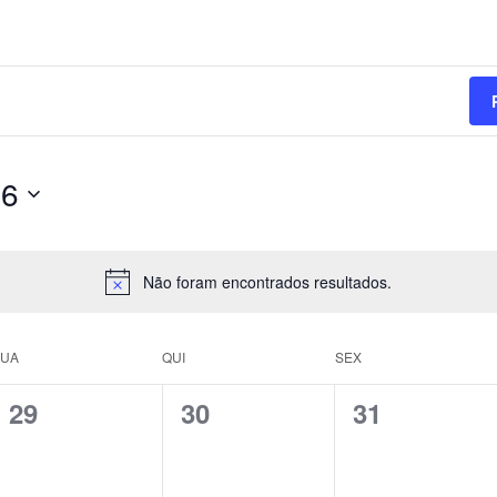
26
Não foram encontrados resultados.
UA
QUI
SEX
0
0
0
29
30
31
e
e
e
v
v
v