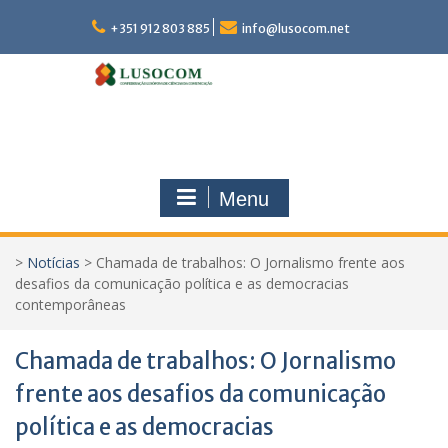
Skip
to
+351 912 803 885
info@lusocom.net
content
Menu
>
Notícias
>
Chamada de trabalhos: O Jornalismo frente aos
desafios da comunicação política e as democracias
contemporâneas
Chamada de trabalhos: O Jornalismo
frente aos desafios da comunicação
política e as democracias