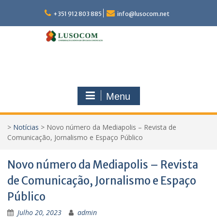
Skip
to
+351 912 803 885
info@lusocom.net
content
Menu
>
Notícias
>
Novo número da Mediapolis – Revista de
Comunicação, Jornalismo e Espaço Público
Novo número da Mediapolis – Revista
de Comunicação, Jornalismo e Espaço
Público
Julho 20, 2023
admin