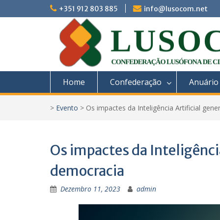
Skip
+351 912 803 885
info@lusocom.net
to
content
Home
Confederação
Anuário
>
Evento
>
Os impactes da Inteligência Artificial ge
Os impactes da Inteligência
democracia
Dezembro 11, 2023
admin