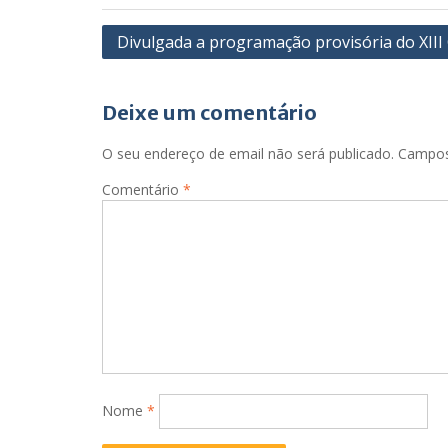
Navegação
Divulgada a programação provisória do XII
de
artigos
Deixe um comentário
O seu endereço de email não será publicado.
Campos
Comentário
*
Nome
*