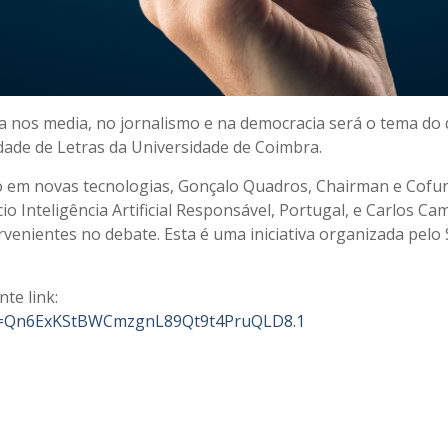
iva nos media, no jornalismo e na democracia será o tema do
ldade de Letras da Universidade de Coimbra.
do em novas tecnologias, Gonçalo Quadros, Chairman e Cofun
 Inteligência Artificial Responsável, Portugal, e Carlos Ca
venientes no debate. Esta é uma iniciativa organizada pelo S
te link:
wd=Qn6ExKStBWCmzgnL89Qt9t4PruQLD8.1