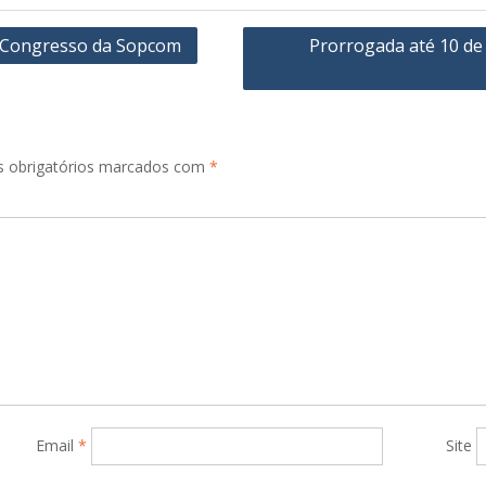
I Congresso da Sopcom
Prorrogada até 10 de
 obrigatórios marcados com
*
Email
*
Site