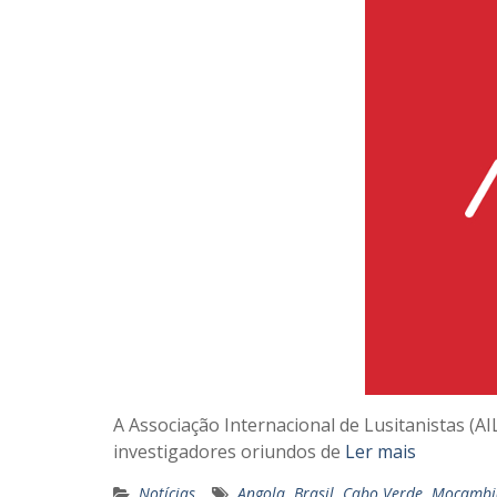
A Associação Internacional de Lusitanistas (AI
investigadores oriundos de
Ler mais
Notícias
Angola
,
Brasil
,
Cabo Verde
,
Moçambi