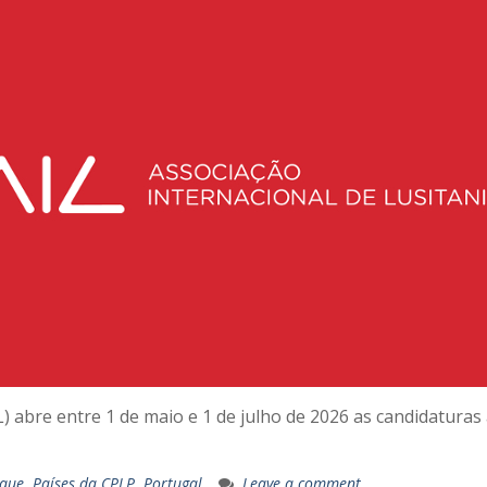
L) abre entre 1 de maio e 1 de julho de 2026 as candidatura
que
,
Países da CPLP
,
Portugal
Leave a comment