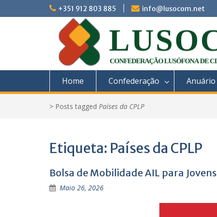
Skip
+351 912 803 885
info@lusocom.net
to
content
Home
Confederação
Anuário
>
Posts tagged
Países da CPLP
Etiqueta:
Países da CPLP
Bolsa de Mobilidade AIL para Jovens
Maio 26, 2026