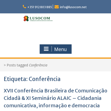
Skip
to
+351 912 803 885
info@lusocom.net
content
Menu
>
Posts tagged
Conferência
Etiqueta:
Conferência
XVII Conferência Brasileira de Comunicação
Cidadã & XI Seminário ALAIC – Cidadania
comunicativa, informação e democracia