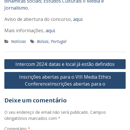
dinâmicas sociais
;
Estudos Culturais
e
Média e
Jornalismo
.
Aviso de abertura do concurso,
aqui
.
Mais informações,
aqui
.
Notícias
Bolsas
,
Portugal
Navegação
Intercom 2024: datas e local já estão definidos
de
Inscrições abertas para o VIII Media Ethics
artigos
ConferenceInscrições abertas para o
Deixe um comentário
O seu endereço de email não será publicado.
Campos
obrigatórios marcados com
*
Comentário
*