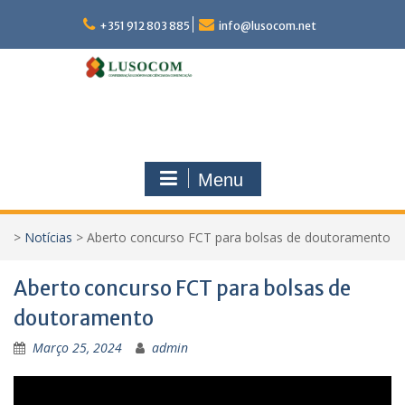
Skip
to
+351 912 803 885
info@lusocom.net
content
Menu
>
Notícias
>
Aberto concurso FCT para bolsas de doutoramento
Aberto concurso FCT para bolsas de
doutoramento
Março 25, 2024
admin