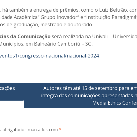
, há também a entrega de prêmios, como o Luiz Beltrão, co
idade Acadêmica” Grupo Inovador” e “Instituição Paradigmát
os de graduação, mestrado e doutorado.
ências da Comunicação
será realizada na Univali – Universid
s Municípios, em Balneário Camboriú – SC .
/eventos1/congresso-nacional/nacional-2024
.
icações
Autores têm até 15 de setembro para env
íntegra das comunicações apresentadas na
Media Ethics Confe
 obrigatórios marcados com
*