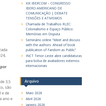
XIX IBERCOM – CONGRESSO
IBERO-AMERICANO DE
COMUNICAÇÃO | DEBATE
TENSÕES E ATIVISMOS
Chamada de Trabalhos RLEC:
Colonialismo e Espaço Público:
Memórias em Disputa
Seminário online “Meet and discuss
with the authors: Ahead of book
izada
publication of Fandom as Public”
024,
INCT Timor-Leste abre candidaturas
para bolsa de avaliadores externos
internacionais
 por
Arquivo
de 3,5
to, são
l e de
Maio 2026
da ano e
Abril 2026
Janeiro 2026