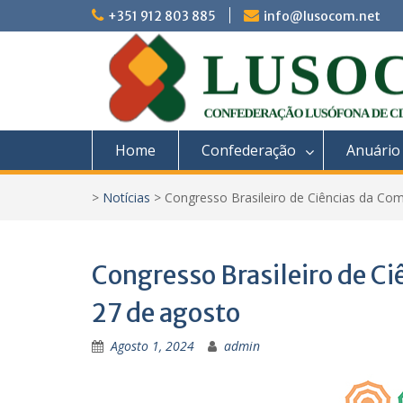
Skip
+351 912 803 885
info@lusocom.net
to
content
Home
Confederação
Anuário
>
Notícias
>
Congresso Brasileiro de Ciências da C
Congresso Brasileiro de C
27 de agosto
Agosto 1, 2024
admin