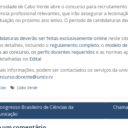
ersidade de Cabo Verde abre o concurso para recrutamento 
ncia profissional relevantes, que irão assegurar a lecionaçã
duação no próximo ano letivo. O período de candidaturas de
idaturas deverão ser feitas exclusivamente online
neste sit
s detalhes, incluindo o
regulamento completo
, o
modelo de 
s ao concurso, os perfis docentes requeridos
e as normas apl
detalhadas no
Edital
.
ais informações, podem ser contactados os serviços da univ
ncurso.docente@unicv.cv
cias
Cabo Verde
gação
ongresso Brasileiro de Ciências da
Chamad
nicação
os
e um comentário