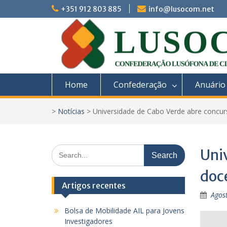
Skip
+351 912 803 885
info@lusocom.net
to
content
Home
Confederação
Anuário
>
Notícias
>
Universidade de Cabo Verde abre concu
Search
Uni
for:
doc
Artigos recentes
Agos
Bolsa de Mobilidade AIL para Jovens
Investigadores