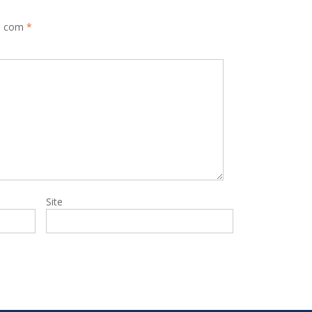
s com
*
Site